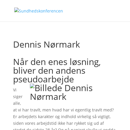
Dennis Nørmark
Når den enes løsning,
bliver den andens
pseudoarbejde
Vi
siger
alle,
at vi har travlt, men hvad har vi egentlig travlt med?
Er arbejdets karakter og indhold virkelig så vigtigt,
siden vores arbejdstid ikke har rykket sig ud af
stedet de sidste 28 år? Og på papiret skulle vi endda